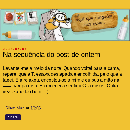
2014/08/06
Na sequência do post de ontem
Levantei-me a meio da noite. Quando voltei para a cama,
reparei que a T. estava destapada e encolhida, pelo que a
tapei. Ela relaxou, encostou-se a mim e eu pus a mão na
barriga dela. E comecei a sentir o G. a mexer. Outra
pança
vez. Sabe tão bem... :)
Silent Man
at
10:06
Share